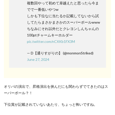
複数回やって初めて扉越えたと思ったら今ま
でで一番低いやつw
しかも下位なに当たるか記載してないから試
してたらまさかまさかのスーパーボールwww
ちなみにそれ以外だとクレヨンしんちゃんの
100ptチャームキーホルダー
pic.twitter.com/nCXKb1FX3M
— D【通りすがりの】 (@monmonStriked)
June 27, 2024
オリパの演出で、昇格演出を挟んだにも関わらずでてきたのはス
ーパーボール？！
下位賞が記載されていないあたり、ちょっと怖いですね。