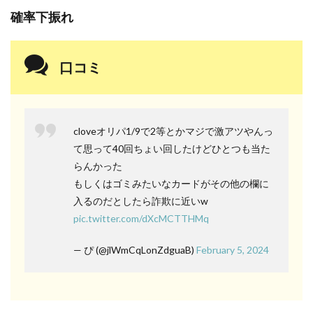
確率下振れ
口コミ
cloveオリパ1/9で2等とかマジで激アツやんっ
て思って40回ちょい回したけどひとつも当た
らんかった
もしくはゴミみたいなカードがその他の欄に
入るのだとしたら詐欺に近いw
pic.twitter.com/dXcMCTTHMq
— ぴ (@jlWmCqLonZdguaB)
February 5, 2024