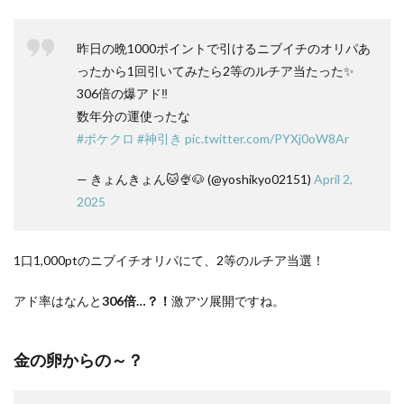
昨日の晩1000ポイントで引けるニブイチのオリパあ
ったから1回引いてみたら2等のルチア当たった✨
306倍の爆アド‼️
数年分の運使ったな
#ポケクロ
#神引き
pic.twitter.com/PYXj0oW8Ar
— きょんきょん🐱🍨🐶 (@yoshikyo02151)
April 2,
2025
1口1,000ptのニブイチオリパにて、2等のルチア当選！
アド率はなんと
306倍…？！
激アツ展開ですね。
金の卵からの～？