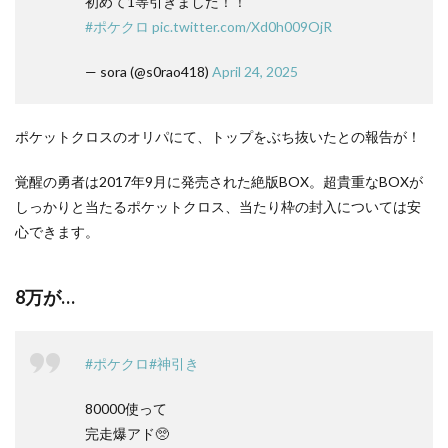
初めて1等引きました！！
#ポケクロ
pic.twitter.com/Xd0h009OjR
— sora (@s0rao418)
April 24, 2025
ポケットクロスのオリパにて、トップをぶち抜いたとの報告が！
覚醒の勇者は2017年9月に発売された絶版BOX。超貴重なBOXが
しっかりと当たるポケットクロス、当たり枠の封入については安
心できます。
8万が…
#ポケクロ
#神引き
80000使って
完走爆アド🥺