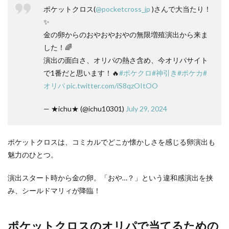
ポケットクロス(
@pocketcross_jp
)さんで大当たり！
✨
金の卵からのおやおやおやの無限増殖演出から来ま
した！🌈
演出の面白さ、オリパの熱さ含め、今オリパサイト
で1番だと思います！🔥
#ポケクロ
#神引き
#ポケカ
#
オリパ
pic.twitter.com/iS8qzOItOO
— ★ichu★ (@ichu10301)
July 29, 2024
ポケットクロスは、コミカルでどこか懐かしさを感じる卵演出も
魅力のひとつ。
演出スタート時から金の卵。「おや…？」という違和感演出を挟
み、シールドマリィが降臨！
ポケットクロスのオリパで当てるための